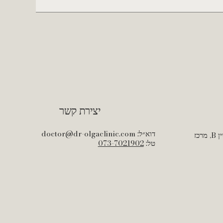
יצירת קשר
דוא״ל:
doctor@dr-olgaclinic.com
שדרות הנשיא 134, אודיטוריום, בניין B, מרכז
טל:
073-7021902