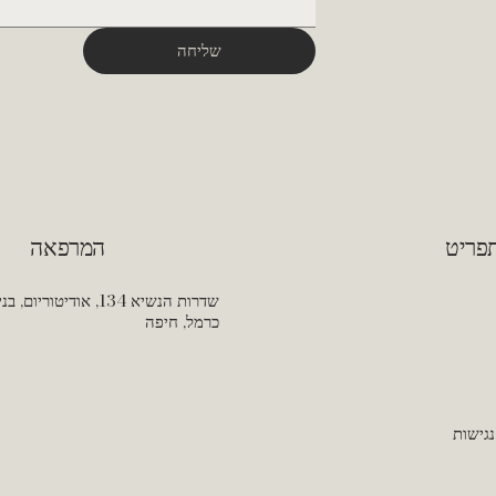
שליחה
המרפאה
פריט
בית
כרמל, חיפה
מי עיסוק
אודות
ום תורים
ע להורים
נגישות