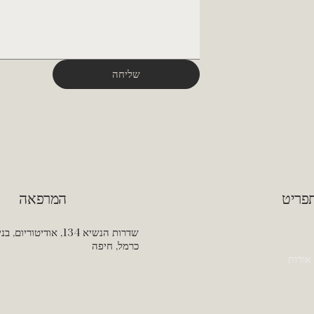
שליחה
המרפאה
פריט
בית
כרמל, חיפה
מי עיסוק
אודות
ום תורים
ע להורים