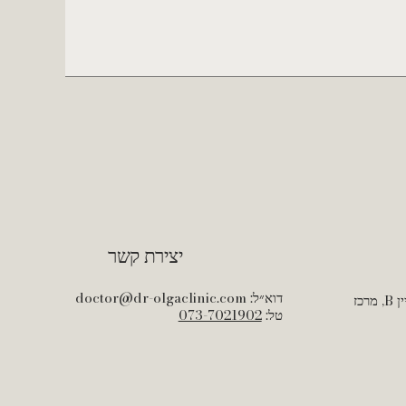
יצירת קשר
דוא״ל:
doctor@dr-olgaclinic.com
שדרות הנשיא 134, אודיטוריום, בניין B, מרכז
טל:
073-7021902