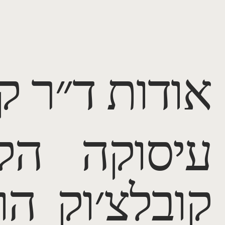
אודות ד״ר ק
עיסוקה הק
קובלצ׳וק ה