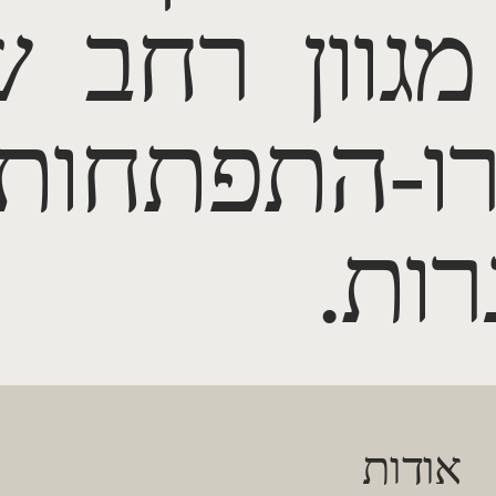
גוון רחב 
רו-התפתחות
רות.
אודות