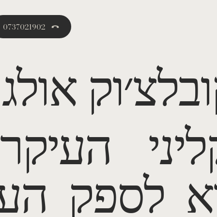
0737021902
ובלצ׳וק אולג
ליני העיקר
וא לספק הער