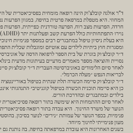
ד"ר אולגה קובלצ'וק הינה רופאה מומחית בפסיכיאטרית של הי
המחוזי. היא מטפלת במרפאה פרטית בחיפה, במגוון הפרעות נפ
חרדה, הפרעות מצב רוח, הפרעה טורדנית-כפייתית, הפרעות פס
נוירו-התפתחותיות כולל הפרעת קשב ופעלתנות יתר (ADHD), הפרעה על רצף האוטיזם (ASD), הפרעות טיקים.
היא בעלת ניסיון טיפול במתבגרים רבים במספר פנימיות חינוכיו
ומסגרות חוץ ביתיות לילדים עם אוטיזם ומוגבלות שכלית התפת
ד״ר קובלצ׳וק בוגרת של בית הספר לרפואה הדסה של אוניברסי
נסויית והוציאה מספר מאמרים מדעיים בעיתונות מדעית בינלא
לאחר סיום הלימודים באוניברסיטה העברית ד״ר קובלצ׳וק סי
לבריאות הנפש ״מעלה הכרמל״.
ד״ר קובלצ׳וק סיימה הכשרה תלת שנתית בטיפול באוריינטציה פס
כן היא סיימה תוכנית הכשרה בטיפול קוגניטיבי-התנהגותי אינטגרט
בילדים ובמתבגרים ובהדרכת הורים.
לאחר סיום ההתמחות היא שימשה בתור רופאה פסיכיאטרית של אי
הנוער של משרד החינוך. היא עבדה בתור רופאה פסיכיאטרית ב
פנימיות, בכפר הנוער של עמותת ״נירים״ לנוער בסיכון, בהוסט
מעון פנימייתי לחינוך מיוחד.
בשנים האחרונות היא עובדת במרפאתה בחיפה, בה נותנת גם ייע