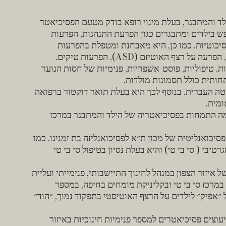
לד והמתבגר, בעלת מינוי רופא בודק מטעם הפסיכיאטר
ש בילדים ומתבגרים כגון הפרעת התנהגות, הפרעות
יכוטיות. כמו כן, היא מאבחנת ומטפלת בהפרעות
ת, טיפוליות, פוסט-אשפוזיות, פנימיות של חסות הנוער
חותית כולל תסמונות מולדות.
טה העברית. בנוסף לכך היא בעלת תואר דוקטור ברפואה
ומית.
ימה התמחות בפסיכיאטריה של הילד והמתבגר במרכז
יכואנליטית של מכון ת״א לפסיכואנליזה בת זמנינו. כמו
יבי ( סי בי טי) והיא בעלת נסיון בטיפול סי בי טי
זור הצפון במנהל לחינוך התיישבותי, פנימייתי ועליית
מרכז סי בי טי ובקליניקת מומחים בחיפה, במספר
ל ״אפיק״ לילדים על הרצף האוטיסטי בתפקוד נמוך, ״הוד״
וצים פסיכיאטרים למספר פנימיות חינוכיות באיזור